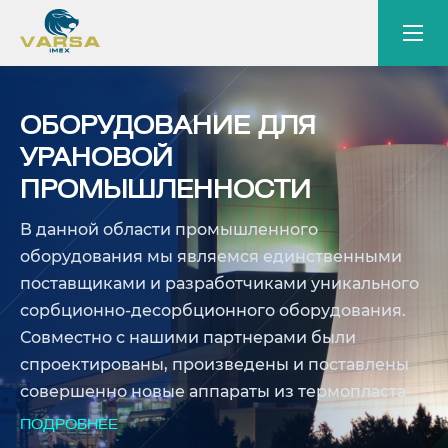
ОБОРУДОВАНИЕ ДЛЯ
УРАНОВОЙ
ПРОМЫШЛЕННОСТИ
В данной области промышленного
оборудования мы являемся единственными
поставщиками и разработчиками уникального
сорбционно-десорбционного оборудования.
Совместно с нашими партнерами были
спроектированы, произведены и поставлены
совершенно новые аппараты из термопласта
для выщелачивания урана В данной области
ПОДРОБНЕЕ
промышленного оборудования мы являемся